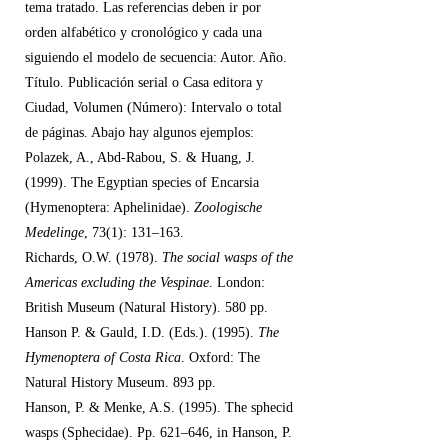
tema tratado. Las referencias deben ir por
orden alfabético y cronológico y cada una
siguiendo el modelo de secuencia: Autor. Año.
Título. Publicación serial o Casa editora y
Ciudad, Volumen (Número): Intervalo o total
de páginas. Abajo hay algunos ejemplos:
Polazek, A., Abd-Rabou, S. & Huang, J.
(1999). The Egyptian species of Encarsia
(Hymenoptera: Aphelinidae).
Zoologische
Medelinge
, 73(1): 131–163.
Richards, O.W. (1978).
The social wasps of the
Americas excluding the Vespinae
. London:
British Museum (Natural History). 580 pp.
Hanson P. & Gauld, I.D. (Eds.). (1995).
The
Hymenoptera of Costa Rica
. Oxford: The
Natural History Museum. 893 pp.
Hanson, P. & Menke, A.S. (1995). The sphecid
wasps (Sphecidae). Pp. 621–646, in Hanson, P.