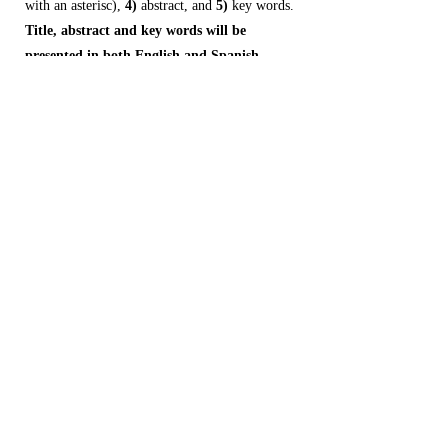
with an asterisc),
4)
abstract, and
5)
key words.
Title, abstract and key words will be
presented in both English and Spanish
versions (the two latter to be called resumen
and palabras clave in the Spanish version)
.
The manuscript body could be composed by
the following ordered parts, each one clearly
entitled:
1)
Introduction,
2)
Materials and
Methods,
3)
Results and Discussion,
4)
Conclusions,
5)
Acknowledgements and
6)
Literature. Modifications could be accepted if
they follow a logic sequence equivalent to the
one here proposed.
Papers must respect the rules of the codes on
Zoology and Botany in force. Scientific names
must be in italics. It is suggested that scientific
names should be mentioned complete,
including author(s) at least in the first mention.