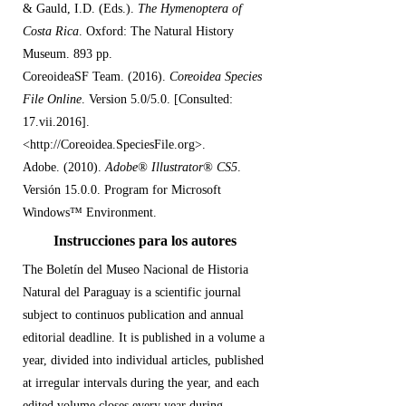
& Gauld, I.D. (Eds.).
The Hymenoptera of
Costa Rica
. Oxford: The Natural History
Museum. 893 pp.
CoreoideaSF Team. (2016).
Coreoidea Species
File Online
. Version 5.0/5.0. [Consulted:
17.vii.2016].
<
http://Coreoidea.SpeciesFile.org
>.
Adobe. (2010).
Adobe® Illustrator® CS5
.
Versión 15.0.0. Program for Microsoft
Windows™ Environment
.
Instrucciones para los autores
The Boletín del Museo Nacional de Historia
Natural del Paraguay is a scientific journal
subject to continuos publication and annual
editorial deadline. It is published in a volume a
year, divided into individual articles, published
at irregular intervals during the year, and each
edited volume closes every year during