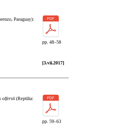
renzo, Paraguay):
pp. 48–58
[3.vii.2017]
 olfersii
(Reptilia:
pp. 59–63