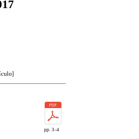
017
ículo]
pp. 3–4