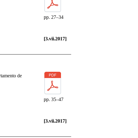
pp. 27–34
[3.vii.2017]
rtamento de
pp. 35–47
[3.vii.2017]